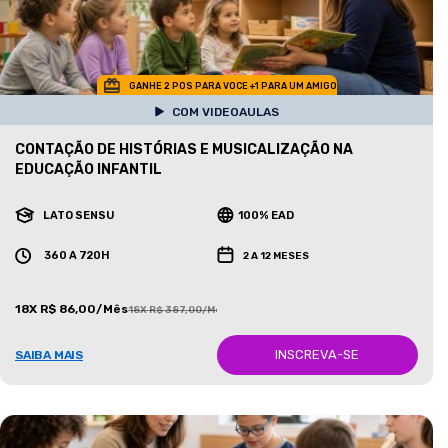
GANHE 2 POS PARA VOCE +1 PARA UM AMIGO
COM VIDEOAULAS
CONTAÇÃO DE HISTÓRIAS E MUSICALIZAÇÃO NA
EDUCAÇÃO INFANTIL
LATO SENSU
100% EAD
360 A 720H
2 A 12 MESES
18X R$ 86,00/Mês
18X R$ 387,00/Mês
INSCREVA-SE
SAIBA MAIS