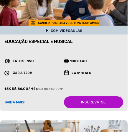
GANHE 2 POS PARA VOCE +1 PARA UM AMIGO
COM VIDEOAULAS
EDUCAÇÃO ESPECIAL E MUSICAL
LATO SENSU
100% EAD
360 A 720H
2 A 12 MESES
18X R$ 86,00/Mês
18X R$ 387,00/Mês
INSCREVA-SE
SAIBA MAIS