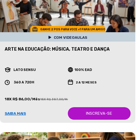
GANHE 2 POS PARA VOCE +1 PARA UM AMIGO
COM VIDEOAULAS
ARTE NA EDUCAÇÃO: MÚSICA, TEATRO E DANÇA
LATO SENSU
100% EAD
360 A 720H
2 A 12 MESES
18X R$ 86,00/Mês
18X R$ 387,00/Mês
INSCREVA-SE
SAIBA MAIS