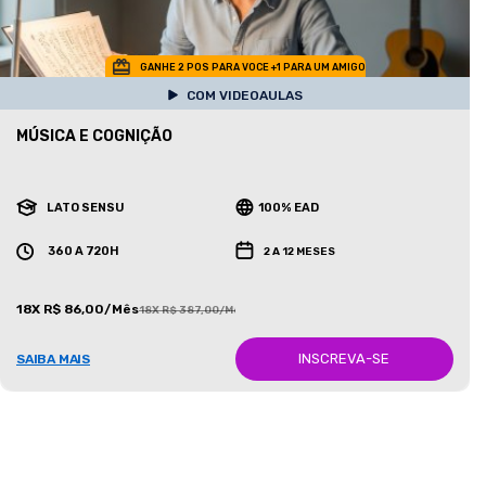
GANHE 2 POS PARA VOCE +1 PARA UM AMIGO
COM VIDEOAULAS
MÚSICA E COGNIÇÃO
LATO SENSU
100% EAD
360 A 720H
2 A 12 MESES
18X R$ 86,00/Mês
18X R$ 387,00/Mês
INSCREVA-SE
SAIBA MAIS