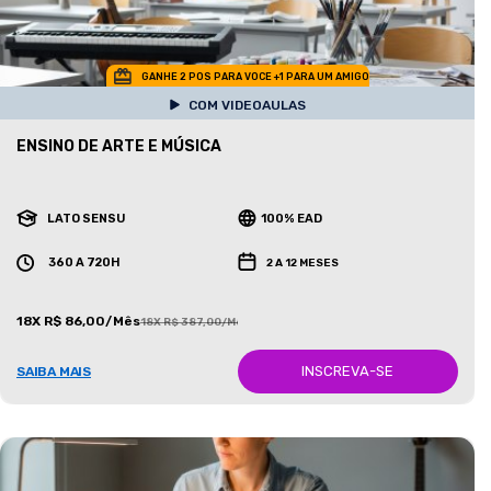
GANHE 2 POS PARA VOCE +1 PARA UM AMIGO
COM VIDEOAULAS
ENSINO DE ARTE E MÚSICA
LATO SENSU
100% EAD
360 A 720H
2 A 12 MESES
18X R$ 86,00/Mês
18X R$ 387,00/Mês
INSCREVA-SE
SAIBA MAIS