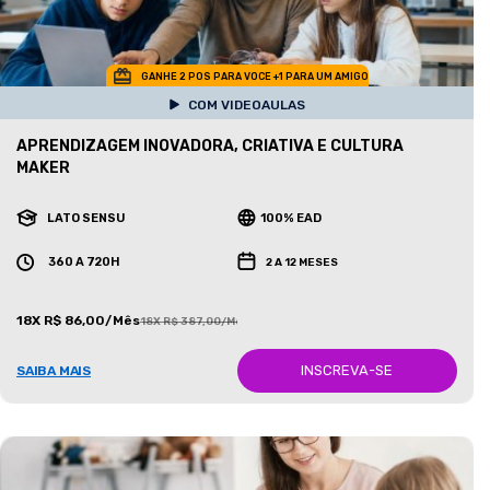
GANHE 2 POS PARA VOCE +1 PARA UM AMIGO
COM VIDEOAULAS
APRENDIZAGEM INOVADORA, CRIATIVA E CULTURA
MAKER
LATO SENSU
100% EAD
360 A 720H
2 A 12 MESES
18X R$ 86,00/Mês
18X R$ 387,00/Mês
INSCREVA-SE
SAIBA MAIS