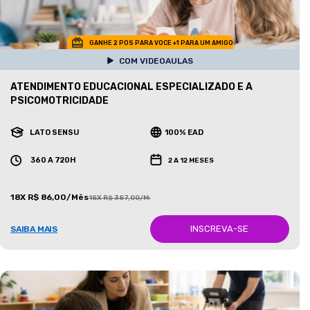
GANHE 2 POS PARA VOCE +1 PARA UM AMIGO
COM VIDEOAULAS
ATENDIMENTO EDUCACIONAL ESPECIALIZADO E A
PSICOMOTRICIDADE
LATO SENSU
100% EAD
360 A 720H
2 A 12 MESES
18X R$ 86,00/Mês
18X R$ 387,00/Mês
INSCREVA-SE
SAIBA MAIS