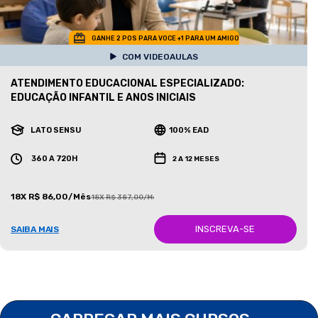
GANHE 2 POS PARA VOCE +1 PARA UM AMIGO
COM VIDEOAULAS
ATENDIMENTO EDUCACIONAL ESPECIALIZADO:
EDUCAÇÃO INFANTIL E ANOS INICIAIS
LATO SENSU
100% EAD
360 A 720H
2 A 12 MESES
18X R$ 86,00/Mês
18X R$ 387,00/Mês
INSCREVA-SE
SAIBA MAIS