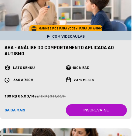
GANHE 2 POS PARA VOCE +1 PARA UM AMIGO
COM VIDEOAULAS
ABA - ANÁLISE DO COMPORTAMENTO APLICADA AO
AUTISMO
LATO SENSU
100% EAD
360 A 720H
2 A 12 MESES
18X R$ 86,00/Mês
18X R$ 387,00/Mês
INSCREVA-SE
SAIBA MAIS