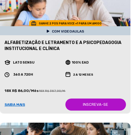
GANHE 2 POS PARA VOCE +1 PARA UM AMIGO
COM VIDEOAULAS
ALFABETIZAÇÃO E LETRAMENTO E A PSICOPEDAGOGIA
INSTITUCIONAL E CLÍNICA
LATO SENSU
100% EAD
360 A 720H
2 A 12 MESES
18X R$ 86,00/Mês
18X R$ 387,00/Mês
INSCREVA-SE
SAIBA MAIS