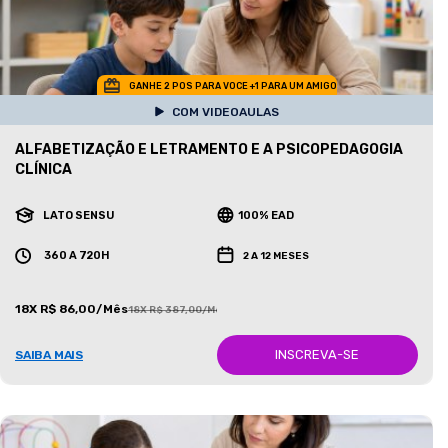
GANHE 2 POS PARA VOCE +1 PARA UM AMIGO
COM VIDEOAULAS
ALFABETIZAÇÃO E LETRAMENTO E A PSICOPEDAGOGIA
CLÍNICA
LATO SENSU
100% EAD
360 A 720H
2 A 12 MESES
18X R$ 86,00/Mês
18X R$ 387,00/Mês
INSCREVA-SE
SAIBA MAIS