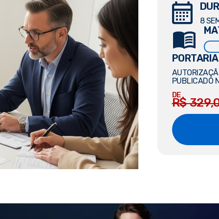
DUR
8 SE
MA
PORTARIA
AUTORIZAÇÃO
PUBLICADO N
DE
R$ 329,