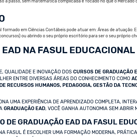
passo a passo, sem matemática complicada e focado no que o Mercado 
O
l formado em Ciências Contábeis pode atuar em: Áreas de atuação: Es
oncursos) ou abrindo o seu próprio escritório para ser o seu próprio ch
 EAD
NA FASUL EDUCACIONAL
DE, QUALIDADE E INOVAÇÃO DOS
CURSOS DE GRADUAÇÃO 
COLHER ENTRE DIVERSAS ÁREAS DO CONHECIMENTO COMO
A
 DE RECURSOS HUMANOS, PEDAGOGIA, GESTÃO DA TECN
NA UMA EXPERIÊNCIA DE APRENDIZADO COMPLETA, INTERA
 A
GRADUAÇÃO EAD
, VOCÊ GANHA AUTONOMIA SEM ABRIR 
O DE GRADUAÇÃO EAD DA FASUL EDU
NA FASUL É ESCOLHER UMA FORMAÇÃO MODERNA, PRÁTICA