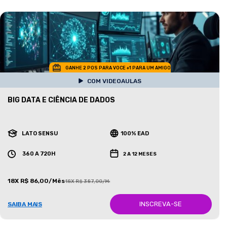
GANHE 2 POS PARA VOCE +1 PARA UM AMIGO
COM VIDEOAULAS
BIG DATA E CIÊNCIA DE DADOS
LATO SENSU
100% EAD
360 A 720H
2 A 12 MESES
18X R$ 86,00/Mês
18X R$ 387,00/Mês
INSCREVA-SE
SAIBA MAIS