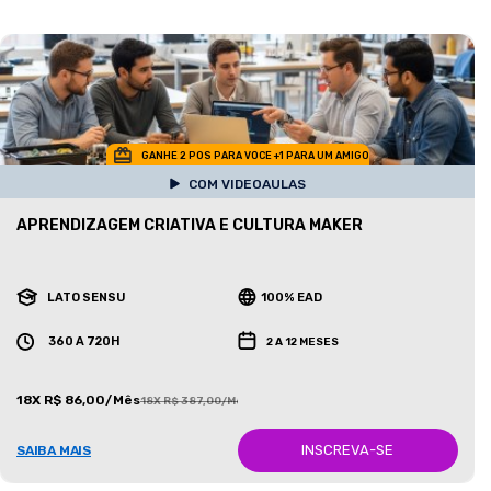
GANHE 2 POS PARA VOCE +1 PARA UM AMIGO
COM VIDEOAULAS
APRENDIZAGEM CRIATIVA E CULTURA MAKER
LATO SENSU
100% EAD
360 A 720H
2 A 12 MESES
18X R$ 86,00/Mês
18X R$ 387,00/Mês
INSCREVA-SE
SAIBA MAIS