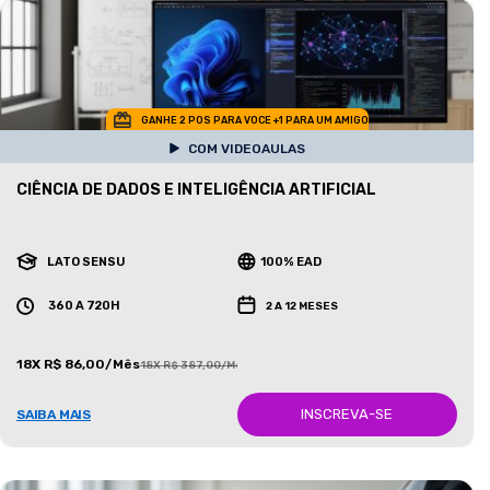
GANHE 2 POS PARA VOCE +1 PARA UM AMIGO
COM VIDEOAULAS
CIÊNCIA DE DADOS E INTELIGÊNCIA ARTIFICIAL
LATO SENSU
100% EAD
360 A 720H
2 A 12 MESES
18X R$ 86,00/Mês
18X R$ 387,00/Mês
INSCREVA-SE
SAIBA MAIS