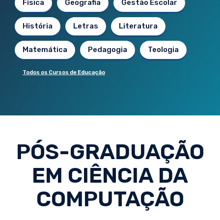
Física
Geografia
Gestão Escolar
História
Letras
Literatura
Matemática
Pedagogia
Teologia
Todos os Cursos de Educação
PÓS-GRADUAÇÃO
EM CIÊNCIA DA
COMPUTAÇÃO