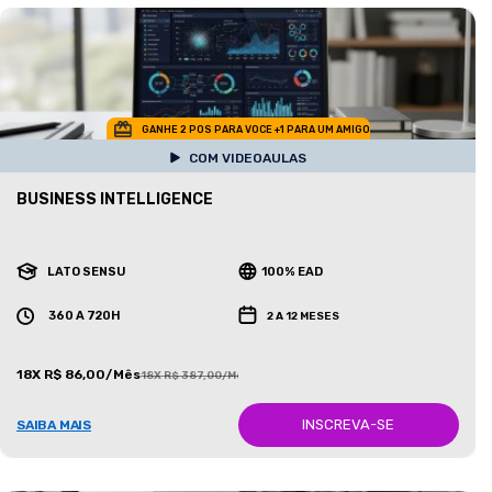
GANHE 2 POS PARA VOCE +1 PARA UM AMIGO
COM VIDEOAULAS
BUSINESS INTELLIGENCE
LATO SENSU
100% EAD
360 A 720H
2 A 12 MESES
18X R$ 86,00/Mês
18X R$ 387,00/Mês
INSCREVA-SE
SAIBA MAIS