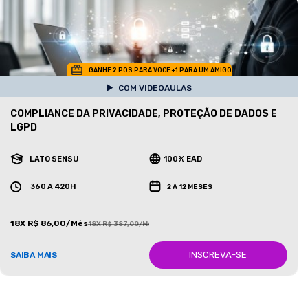
GANHE 2 POS PARA VOCE +1 PARA UM AMIGO
COM VIDEOAULAS
COMPLIANCE DA PRIVACIDADE, PROTEÇÃO DE DADOS E
LGPD
LATO SENSU
100% EAD
360 A 420H
2 A 12 MESES
18X R$ 86,00/Mês
18X R$ 387,00/Mês
INSCREVA-SE
SAIBA MAIS