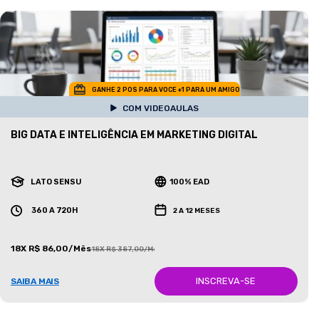
GANHE 2 POS PARA VOCE +1 PARA UM AMIGO
COM VIDEOAULAS
BIG DATA E INTELIGÊNCIA EM MARKETING DIGITAL
LATO SENSU
100% EAD
360 A 720H
2 A 12 MESES
18X R$ 86,00/Mês
18X R$ 387,00/Mês
INSCREVA-SE
SAIBA MAIS